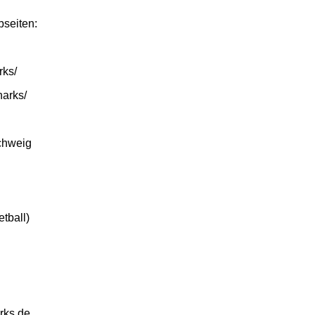
bseiten:
rks/
arks/
chweig
tball)
rks.de